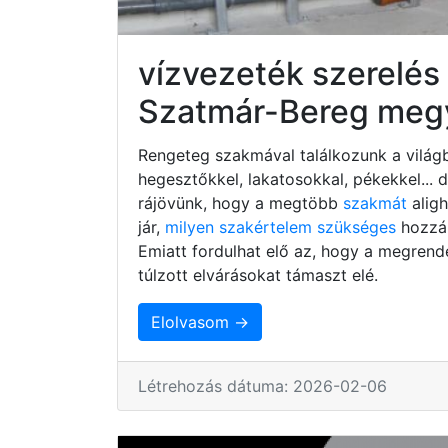
vízvezeték szerelés
Szatmár-Bereg meg
Rengeteg szakmával találkozunk a világb
hegesztőkkel, lakatosokkal, pékekkel...
rájövünk, hogy a megtöbb
szakmát
alig
jár,
milyen szakértelem szükséges
hozzá,
Emiatt fordulhat elő az, hogy a megrend
túlzott elvárásokat támaszt elé.
Elolvasom →
Létrehozás dátuma: 2026-02-06