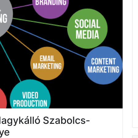
Nagykálló Szabolcs-
ye