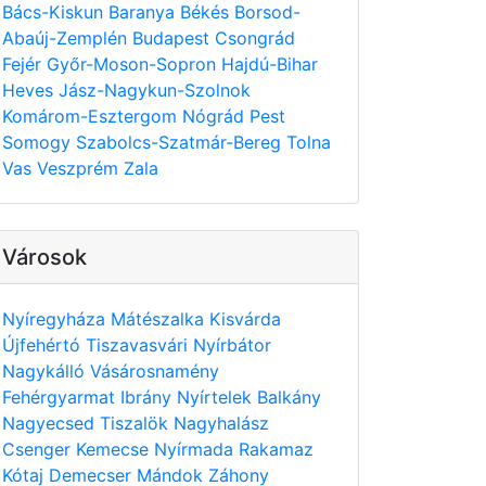
Bács-Kiskun
Baranya
Békés
Borsod-
Abaúj-Zemplén
Budapest
Csongrád
Fejér
Győr-Moson-Sopron
Hajdú-Bihar
Heves
Jász-Nagykun-Szolnok
Komárom-Esztergom
Nógrád
Pest
Somogy
Szabolcs-Szatmár-Bereg
Tolna
Vas
Veszprém
Zala
Városok
Nyíregyháza
Mátészalka
Kisvárda
Újfehértó
Tiszavasvári
Nyírbátor
Nagykálló
Vásárosnamény
Fehérgyarmat
Ibrány
Nyírtelek
Balkány
Nagyecsed
Tiszalök
Nagyhalász
Csenger
Kemecse
Nyírmada
Rakamaz
Kótaj
Demecser
Mándok
Záhony