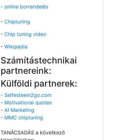
-
online borrendelés
-
Chiptuning
-
Chip tuning video
-
Wikipedia
Számítástechnikai
partnereink:
Külföldi partnerek:
-
Selfesteem2go.com
-
Motivational quotes
-
AI Marketing
-
MMC chiptuning
TANÁCSADÁS a következő