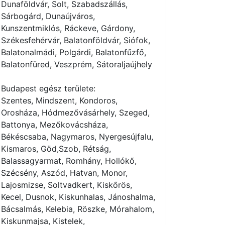
Dunaföldvár, Solt, Szabadszállás,
Sárbogárd, Dunaújváros,
Kunszentmiklós, Ráckeve, Gárdony,
Székesfehérvár, Balatonföldvár, Siófok,
Balatonalmádi, Polgárdi, Balatonfűzfő,
Balatonfüred, Veszprém, Sátoraljaújhely
Budapest egész területe:
Szentes, Mindszent, Kondoros,
Orosháza, Hódmezővásárhely, Szeged,
Battonya, Mezőkovácsháza,
Békéscsaba, Nagymaros, Nyergesújfalu,
Kismaros, Göd,Szob, Rétság,
Balassagyarmat, Romhány, Hollókő,
Szécsény, Aszód, Hatvan, Monor,
Lajosmizse, Soltvadkert, Kiskőrös,
Kecel, Dusnok, Kiskunhalas, Jánoshalma,
Bácsalmás, Kelebia, Röszke, Mórahalom,
Kiskunmajsa, Kistelek,