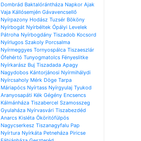
Dombrád
Baktalórántháza
Napkor
Ajak
Vaja
Kállósemjén
Gávavencsellő
Nyírpazony
Hodász
Tuzsér
Bököny
Nyírbogát
Nyírbéltek
Ópályi
Levelek
Pátroha
Nyírbogdány
Tiszadob
Kocsord
Nyírlugos
Szakoly
Porcsalma
Nyírmeggyes
Tornyospálca
Tiszaeszlár
Ófehértó
Tunyogmatolcs
Fényeslitke
Nyírkarász
Buj
Tiszadada
Apagy
Nagydobos
Kántorjánosi
Nyírmihálydi
Nyírcsaholy
Mérk
Döge
Tarpa
Máriapócs
Nyírtass
Nyírgyulaj
Tyukod
Aranyosapáti
Kék
Gégény
Encsencs
Kálmánháza
Tiszabercel
Szamosszeg
Gyulaháza
Nyírvasvári
Tiszabezdéd
Anarcs
Kisléta
Ököritófülpös
Nagycserkesz
Tiszanagyfalu
Pap
Nyírtura
Nyírkáta
Petneháza
Piricse
Fábiánháza
Geszteréd