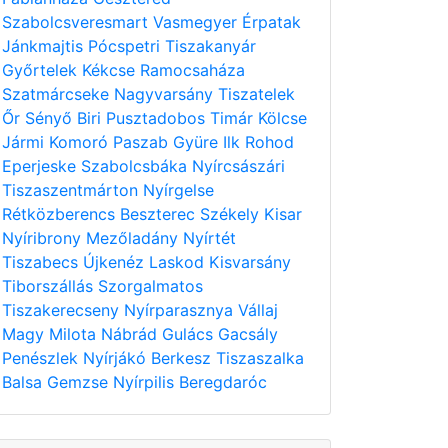
Szabolcsveresmart
Vasmegyer
Érpatak
Jánkmajtis
Pócspetri
Tiszakanyár
Győrtelek
Kékcse
Ramocsaháza
Szatmárcseke
Nagyvarsány
Tiszatelek
Őr
Sényő
Biri
Pusztadobos
Timár
Kölcse
Jármi
Komoró
Paszab
Gyüre
Ilk
Rohod
Eperjeske
Szabolcsbáka
Nyírcsászári
Tiszaszentmárton
Nyírgelse
Rétközberencs
Beszterec
Székely
Kisar
Nyíribrony
Mezőladány
Nyírtét
Tiszabecs
Újkenéz
Laskod
Kisvarsány
Tiborszállás
Szorgalmatos
Tiszakerecseny
Nyírparasznya
Vállaj
Magy
Milota
Nábrád
Gulács
Gacsály
Penészlek
Nyírjákó
Berkesz
Tiszaszalka
Balsa
Gemzse
Nyírpilis
Beregdaróc