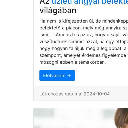
Az
üzleti angyal befekt
világában
Ha nem is kifejezetten új, de mindenkép
befektető a piacon, mely még annyira s
ismert. Ami biztos az az, hogy a saját 
veszíthetünk semmit azzal, ha egy effaj
hogy hogyan találjuk meg a legjobbat, a
szempont, amelyet érdemes figyelembe 
mozogni ebben a témakörben.
Elolvasom →
Létrehozás dátuma: 2024-10-04