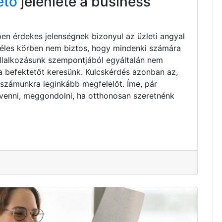
ető
jelenléte a business
pen érdekes jelenségnek bizonyul az üzleti angyal
zéles körben nem biztos, hogy mindenki számára
vállalkozásunk szempontjából egyáltalán nem
ta befektetőt keresünk. Kulcskérdés azonban az,
 számunkra leginkább megfelelőt. Íme, pár
venni, meggondolni, ha otthonosan szeretnénk