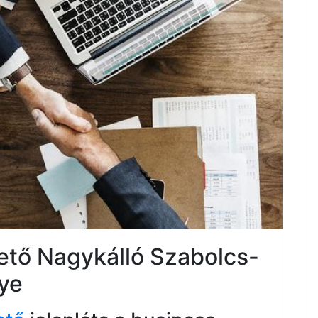
tető Nagykálló Szabolcs-
ye