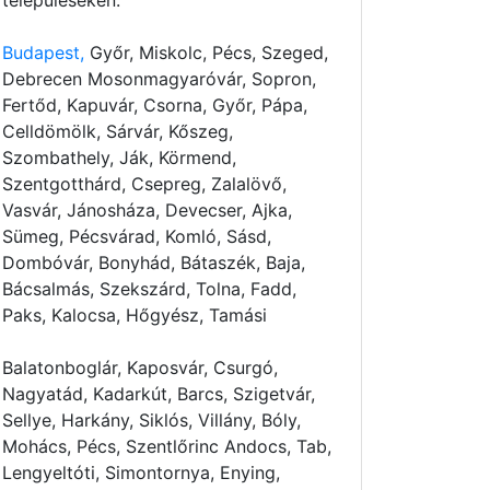
településeken:
Budapest,
Győr, Miskolc, Pécs, Szeged,
Debrecen Mosonmagyaróvár, Sopron,
Fertőd, Kapuvár, Csorna, Győr, Pápa,
Celldömölk, Sárvár, Kőszeg,
Szombathely, Ják, Körmend,
Szentgotthárd, Csepreg, Zalalövő,
Vasvár, Jánosháza, Devecser, Ajka,
Sümeg, Pécsvárad, Komló, Sásd,
Dombóvár, Bonyhád, Bátaszék, Baja,
Bácsalmás, Szekszárd, Tolna, Fadd,
Paks, Kalocsa, Hőgyész, Tamási
Balatonboglár, Kaposvár, Csurgó,
Nagyatád, Kadarkút, Barcs, Szigetvár,
Sellye, Harkány, Siklós, Villány, Bóly,
Mohács, Pécs, Szentlőrinc Andocs, Tab,
Lengyeltóti, Simontornya, Enying,